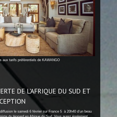
ns aux tarifs préférentiels de KAWANGO
ERTE DE L’AFRIQUE DU SUD ET
XCEPTION
diffusion le samedi 6 février sur France 5 à 20h40 d’un beau
piste du léopard en Afrique du Sud. Vous aurez également