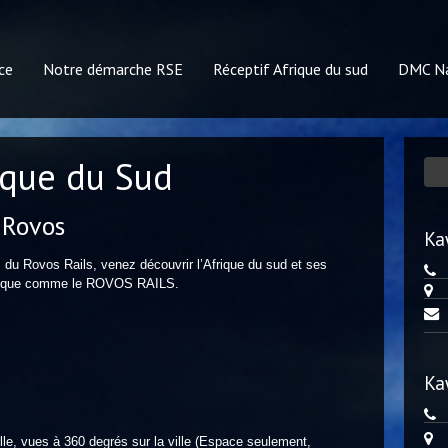
ce
Notre démarche RSE
Réceptif Afrique du sud
DMC Na
ique du Sud
 Rovos
Ka
s du Rovos Rails, venez découvrir l’Afrique du sud et ses
ythique comme le ROVOS RAILS.
Ka
ille, vues à 360 degrés sur la ville (Espace seulement,