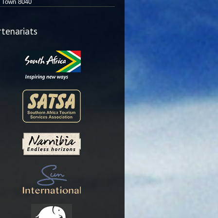
Town 8040
rtenariats