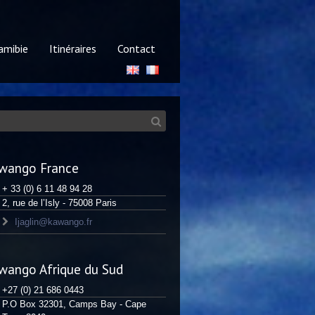
mibie
Itinéraires
Contact
wango France
+ 33 (0) 6 11 48 94 28
2, rue de l’Isly - 75008 Paris
Ijaglin@kawango.fr
wango Afrique du Sud
+27 (0) 21 686 0443
P.O Box 32301, Camps Bay - Cape