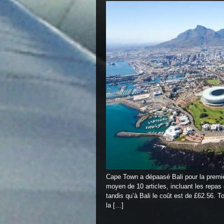
Cape Town a dépaasé Bali pour la premièr
moyen de 10 articles, incluant les repas
tandis qu’à Bali le coût est de £62.56. 
la […]