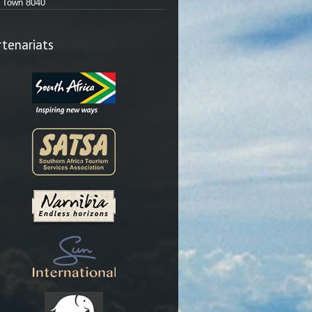
Town 8040
rtenariats