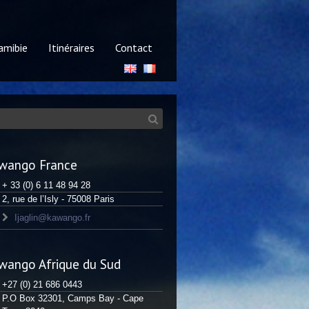
mibie
Itinéraires
Contact
wango France
+ 33 (0) 6 11 48 94 28
2, rue de l’Isly - 75008 Paris
Ijaglin@kawango.fr
wango Afrique du Sud
+27 (0) 21 686 0443
P.O Box 32301, Camps Bay - Cape