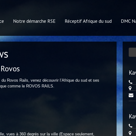
ce
Notre démarche RSE
Réceptif Afrique du sud
DMC Na
ws
 Rovos
Ka
s du Rovos Rails, venez découvrir l’Afrique du sud et ses
ythique comme le ROVOS RAILS.
Ka
ille, vues à 360 degrés sur la ville (Espace seulement,