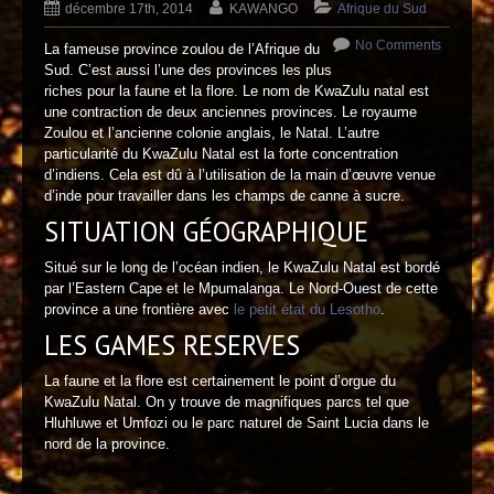
décembre 17th, 2014
KAWANGO
Afrique du Sud
No Comments
La fameuse province zoulou de l’Afrique du
Sud. C’est aussi l’une des provinces les plus
riches pour la faune et la flore. Le nom de KwaZulu natal est
une contraction de deux anciennes provinces. Le royaume
Zoulou et l’ancienne colonie anglais, le Natal. L’autre
particularité du KwaZulu Natal est la forte concentration
d’indiens. Cela est dû à l’utilisation de la main d’œuvre venue
d’inde pour travailler dans les champs de canne à sucre.
SITUATION GÉOGRAPHIQUE
Situé sur le long de l’océan indien, le KwaZulu Natal est bordé
par l’Eastern Cape et le Mpumalanga. Le Nord-Ouest de cette
province a une frontière avec
le petit état du Lesotho
.
LES GAMES RESERVES
La faune et la flore est certainement le point d’orgue du
KwaZulu Natal. On y trouve de magnifiques parcs tel que
Hluhluwe et Umfozi ou le parc naturel de Saint Lucia dans le
nord de la province.